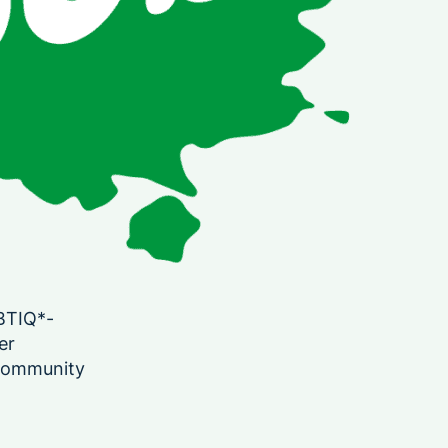
GBTIQ*-
er
 Community