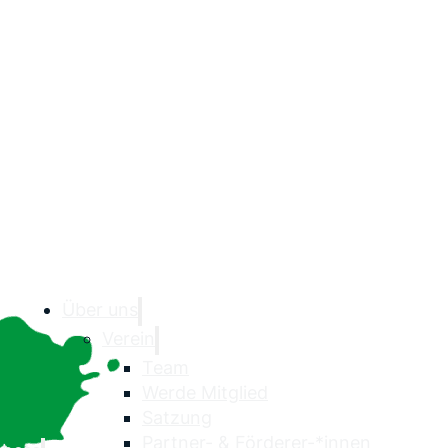
Über uns
Verein
Team
Werde Mitglied
Satzung
Partner- & Förderer-*innen