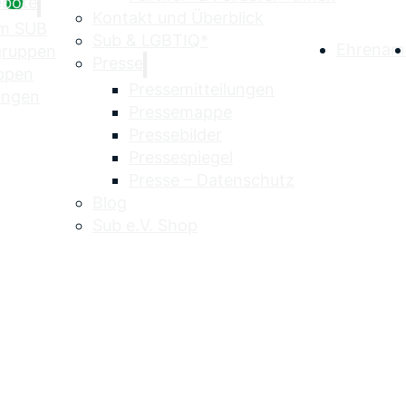
ebote
Kontakt und Überblick
im SUB
Sub & LGBTIQ*
Ehrenam
egruppen
Presse
uppen
Pressemitteilungen
ungen
Pressemappe
Pressebilder
Pressespiegel
Presse – Datenschutz
Blog
Sub e.V. Shop