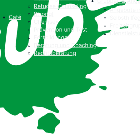
Gruppen & Ang
Refugee Counseling
Angebote 
Strong!
Café
Selbsthilf
Chemsex
Freizeitgr
Prävention und Test
Dienstleist
Fortbildungen
Beratung und Coaching
Rechtsberatung