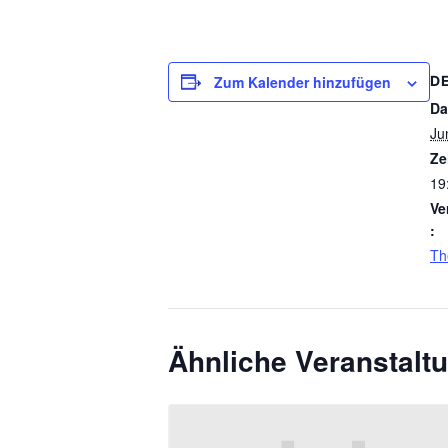
Zum Kalender hinzufügen
D
Da
Ju
Ze
19
Ve
:
Th
Ähnliche Veranstalt