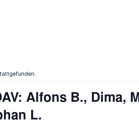
stattgefunden.
AV: Alfons B., Dima, 
phan L.