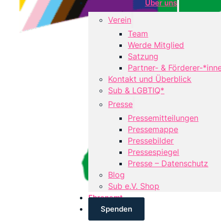
Über uns
Verein
Team
Werde Mitglied
Satzung
Partner- & Förderer-*inn
Kontakt und Überblick
Sub & LGBTIQ*
Presse
Pressemitteilungen
Pressemappe
Pressebilder
Pressespiegel
Presse – Datenschutz
Blog
Sub e.V. Shop
Ehrenamt
Spenden