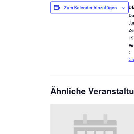
Zum Kalender hinzufügen
D
Da
Ju
Ze
19
Ve
:
Ca
Ähnliche Veranstalt