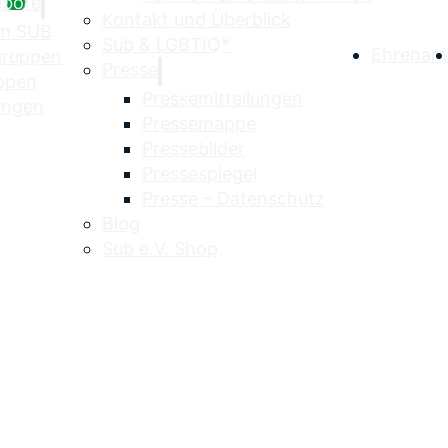
ebote
Kontakt und Überblick
im SUB
Sub & LGBTIQ*
Ehrenam
egruppen
Presse
uppen
Pressemitteilungen
ungen
Pressemappe
Pressebilder
Pressespiegel
Presse – Datenschutz
Blog
Sub e.V. Shop