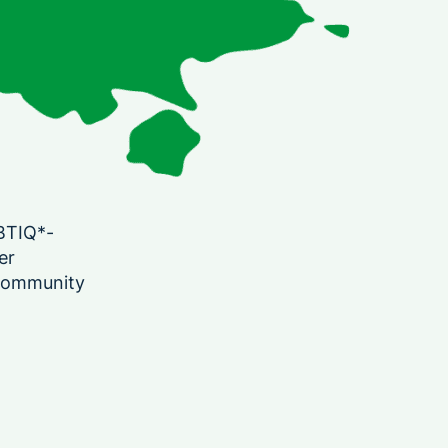
GBTIQ*-
er
 Community