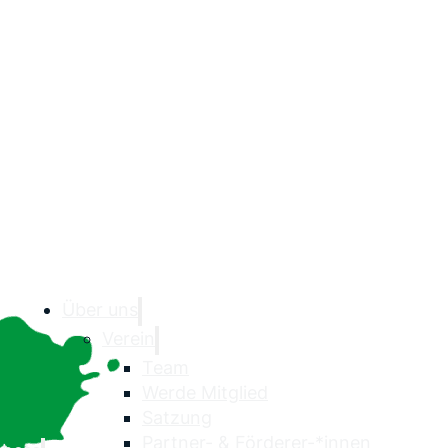
Über uns
Verein
Team
Werde Mitglied
Satzung
Partner- & Förderer-*innen