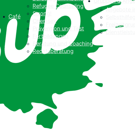
Gruppen & Ang
Refugee Counseling
Angebote 
Strong!
Café
Selbsthilf
Chemsex
Freizeitgr
Prävention und Test
Dienstleist
Fortbildungen
Beratung und Coaching
Rechtsberatung