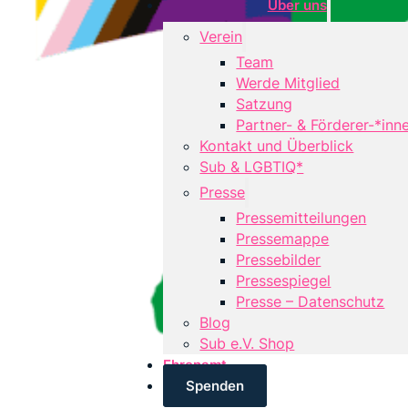
Über uns
Verein
Team
Werde Mitglied
Satzung
Partner- & Förderer-*inn
Kontakt und Überblick
Sub & LGBTIQ*
Presse
Pressemitteilungen
Pressemappe
Pressebilder
Pressespiegel
Presse – Datenschutz
Blog
Sub e.V. Shop
Ehrenamt
Spenden