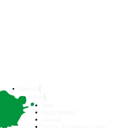
Über uns
Verein
Team
Werde Mitglied
Satzung
Partner- & Förderer-*innen