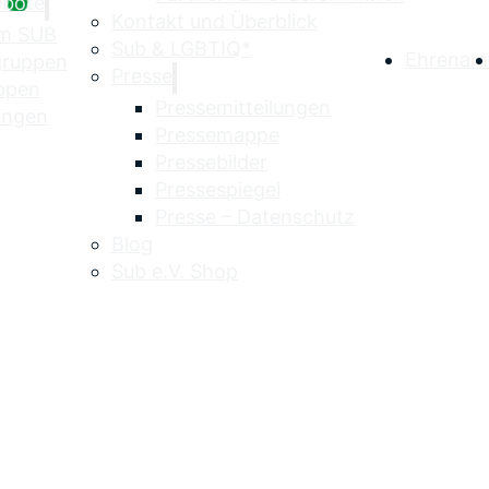
ebote
Kontakt und Überblick
im SUB
Sub & LGBTIQ*
Ehrenam
egruppen
Presse
uppen
Pressemitteilungen
ungen
Pressemappe
Pressebilder
Pressespiegel
Presse – Datenschutz
Blog
Sub e.V. Shop