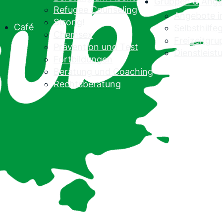
Gruppen & Ang
Refugee Counseling
Angebote 
Strong!
Café
Selbsthilf
Chemsex
Freizeitgr
Prävention und Test
Dienstleist
Fortbildungen
Beratung und Coaching
Rechtsberatung