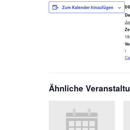
Zum Kalender hinzufügen
D
Da
Ju
Ze
19
Ve
:
Ca
Ähnliche Veranstalt