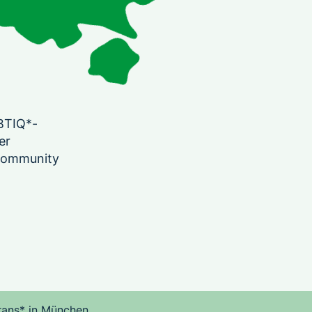
GBTIQ*-
er
 Community
trans* in München