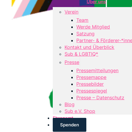
Über uns
Verein
Team
Werde Mitglied
Satzung
Partner- & Förderer-*inn
Kontakt und Überblick
Sub & LGBTIQ*
Presse
Pressemitteilungen
Pressemappe
Pressebilder
Pressespiegel
Presse – Datenschutz
Blog
Sub e.V. Shop
Ehrenamt
Spenden