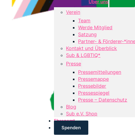
Über uns
Verein
Team
Werde Mitglied
Satzung
Partner- & Förderer-*inn
Kontakt und Überblick
Sub & LGBTIQ*
Presse
Pressemitteilungen
Pressemappe
Pressebilder
Pressespiegel
Presse – Datenschutz
Blog
Sub e.V. Shop
Ehrenamt
Spenden