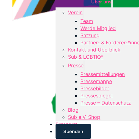
Über uns
Verein
Team
Werde Mitglied
Satzung
Partner- & Förderer-*inn
Kontakt und Überblick
Sub & LGBTIQ*
Presse
Pressemitteilungen
Pressemappe
Pressebilder
Pressespiegel
Presse – Datenschutz
Blog
Sub e.V. Shop
Ehrenamt
Spenden