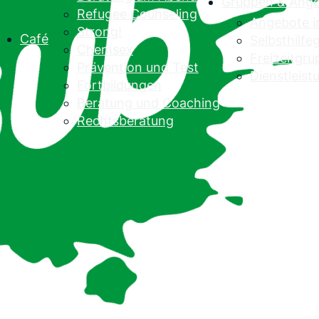
Gruppen & Ang
Refugee Counseling
Angebote 
Strong!
Café
Selbsthilf
Chemsex
Freizeitgr
Prävention und Test
Dienstleist
Fortbildungen
Beratung und Coaching
Rechtsberatung