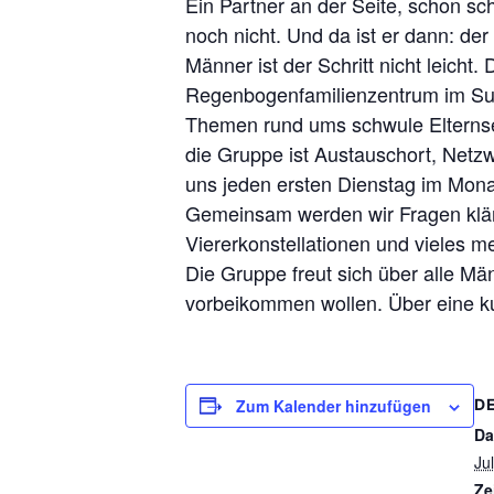
Ein Partner an der Seite, schon sc
noch nicht. Und da ist er dann: d
Männer ist der Schritt nicht leic
Regenbogenfamilienzentrum im Sub
Themen rund ums schwule Elternsei
die Gruppe ist Austauschort, Netzw
uns jeden ersten Dienstag im Monat
Gemeinsam werden wir Fragen kläre
Viererkonstellationen und vieles m
Die Gruppe freut sich über alle M
vorbeikommen wollen. Über eine k
Zum Kalender hinzufügen
D
Da
Jul
Ze