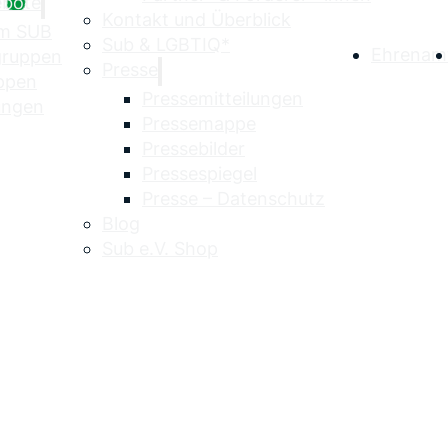
ebote
Kontakt und Überblick
im SUB
Sub & LGBTIQ*
Ehrenam
egruppen
Presse
uppen
Pressemitteilungen
ungen
Pressemappe
Pressebilder
Pressespiegel
Presse – Datenschutz
Blog
Sub e.V. Shop