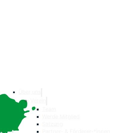
Über uns
Verein
Team
Werde Mitglied
Satzung
Partner- & Förderer-*innen