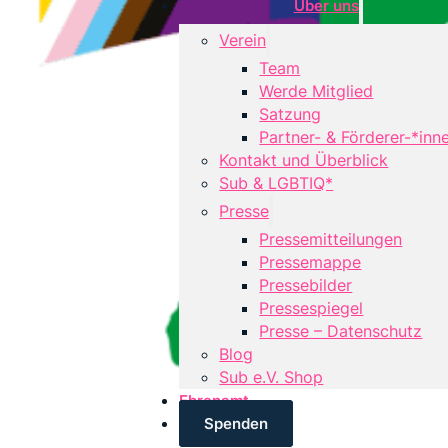
Über uns
Verein
Team
Werde Mitglied
Satzung
Partner- & Förderer-*inn
Kontakt und Überblick
Sub & LGBTIQ*
Presse
Pressemitteilungen
Pressemappe
Pressebilder
Pressespiegel
Presse – Datenschutz
Blog
Sub e.V. Shop
Ehrenamt
Spenden