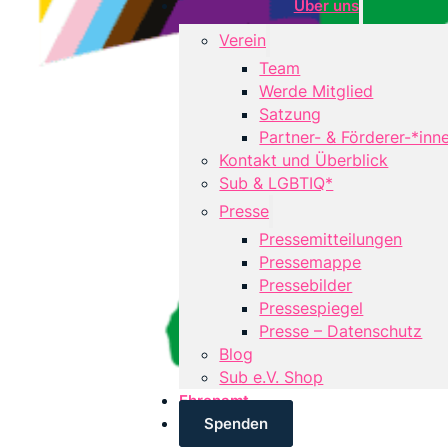
Über uns
Verein
Team
Werde Mitglied
Satzung
Partner- & Förderer-*inn
Kontakt und Überblick
Sub & LGBTIQ*
Presse
Pressemitteilungen
Pressemappe
Pressebilder
Pressespiegel
Presse – Datenschutz
Blog
Sub e.V. Shop
Ehrenamt
Spenden