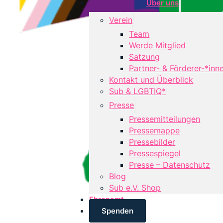
Über uns
Verein
Team
Werde Mitglied
Satzung
Partner- & Förderer-*inn
Kontakt und Überblick
Sub & LGBTIQ*
Presse
Pressemitteilungen
Pressemappe
Pressebilder
Pressespiegel
Presse – Datenschutz
Blog
Sub e.V. Shop
Ehrenamt
Spenden