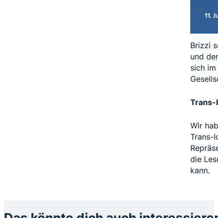
Brizzi 
und den
sich im
Gesells
Trans-
Wir hab
Trans-I
Repräse
die Les
kann.
Das könnte dich auch interessiere