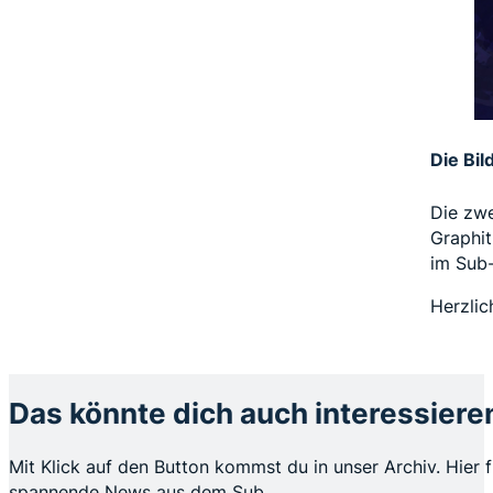
Die Bi
Die zwe
Graphit
im Sub-
Herzlic
Das könnte dich auch interessiere
Mit Klick auf den Button kommst du in unser Archiv. Hier f
spannende News aus dem Sub.