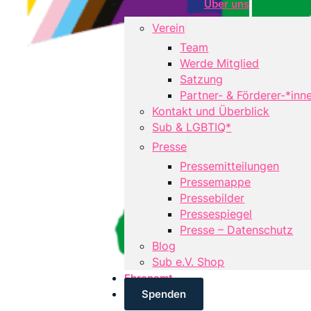
Über uns
Verein
Team
Werde Mitglied
Satzung
Partner- & Förderer-*inn
Kontakt und Überblick
Sub & LGBTIQ*
Presse
Pressemitteilungen
Pressemappe
Pressebilder
Pressespiegel
Presse – Datenschutz
Blog
Sub e.V. Shop
Ehrenamt
Spenden