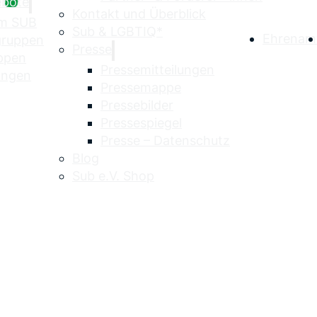
ebote
Kontakt und Überblick
im SUB
Sub & LGBTIQ*
Ehrenam
egruppen
Presse
uppen
Pressemitteilungen
ungen
Pressemappe
Pressebilder
Pressespiegel
Presse – Datenschutz
Blog
Sub e.V. Shop