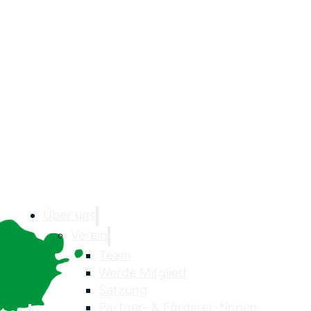
Über uns
Verein
Team
Werde Mitglied
Satzung
Partner- & Förderer-*innen